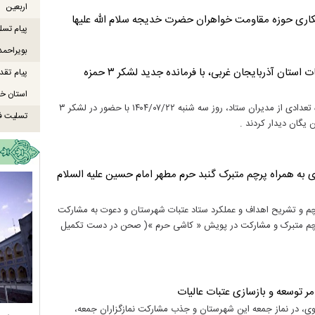
اربعین
مکاری حوزه مقاومت خواهران حضرت خدیجه سلام الله علیها
پیام تسل
بویراحمد
دیدار رئیس و جمعی از مدیران ستاد توسعه و بازسازی عتبات عالیات استان آذربایجان غربی، با فرمانده جدید لشکر ۳ حمزه
پیام تقد
استان خو
قنبر کربم نژاد رئیس ستاد توسعه و بازسازی عتبات عالیات استان، به همراه تعدادی از مدیران ستاد، روز سه شنبه ۱۴۰۴/۰۷/۲۲ با حضور در لشکر ۳
تسلیت ف
یگان دیدار کردند .
به همراه پرچم متبرک گنبد حرم مطهر امام حسین علیه السلام
ضران از ورود پرچم و تشریح اهداف و عملکرد ستاد عتبات شهرستان و دعوت به مشارکت
 پرچم متبرک و مشارکت در پویش « کاشی حرم »( صحن در دست تکمیل
ر توسعه و بازسازی عتبات عالیات
وی، در نماز جمعه این شهرستان و جذب مشارکت نمازگزاران جمعه،