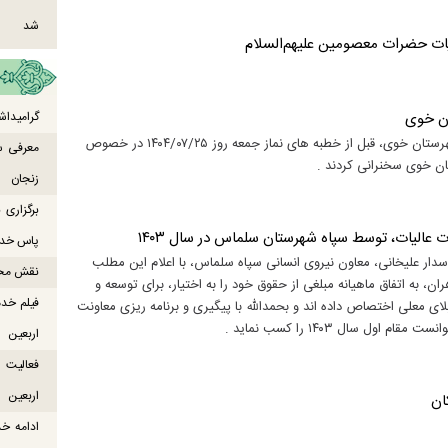
شد
یات حضرات معصومین علیهم‌السلام
ان خوی
گرامیداش
علی اکبر فتح الله نوه سی، رئیس ستاد توسعه و بازسازی عتبات عالیات شهرستان خوی، قبل از خطبه های نماز جمعه روز ۱۴۰۴/۰۷/۲۵ در خصوص
معرفی س
ان خوی سخنرانی کردند .
زنجان
برگزاری
 عالیات، توسط سپاه شهرستان سلماس در سال ۱۴۰۳
پاس خدما
ار علیخانی، معاون نیروی انسانی سپاه سلماس، با اعلام این مطلب
نقش محور
ان، به اتفاق ماهیانه مبلغی از حقوق خود را به اختیار، برای توسعه و
فیلم خدم
ای معلی اختصاص داده اند و بحمدالله با پیگیری و برنامه ریزی معاونت
 سال ۱۴۰۳ را کسب نماید .
اربعین
اربعین
ان
ادامه خ