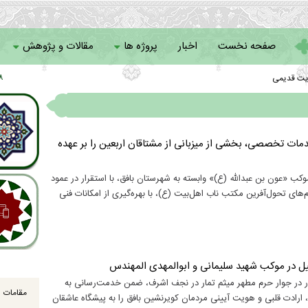
صفحه نخست
اخبار
پروژه ها
مقالات و پژوهش
یت قدیمی
 ۰۹
سامانه خادمان
مات تخصصی، بخشی از میزبانی از مشتاقان اربعین را بر عهده
کب «عون بن عبدالله (ع)» وابسته به شهرستان بافق، با استقرار در عمود
ام‌های تحول‌آفرین مکتب ناب اهل‌بیت (ع)، با بهره‌گیری از امکانات فنی
یل در موکب شهید سلیمانی و ابوالمهدی المهندس
ار در جوار حرم مطهر میثم تمار در نجف اشرف، ضمن خدمت‌رسانی به
مقامات ا
 ارادت قلبی و هویت آیینی مردمان کویرنشین بافق را به پیشگاه عاشقان