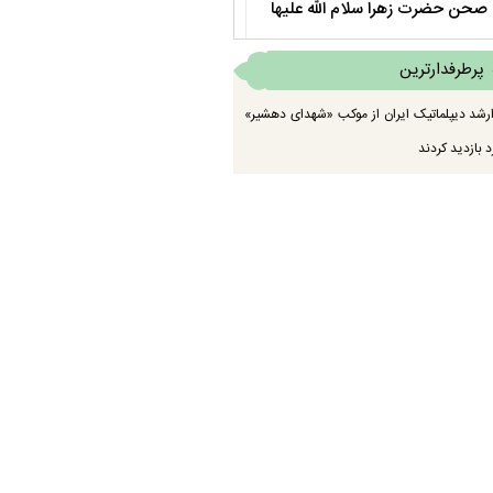
صحن حضرت زهرا سلام الله علیها
مستند بلند - تارعشق، پود ارادت - قس
پرطرفدارترین
رشد دیپلماتیک ایران از موکب «شهدای دهشیر»
 بازدید کردند