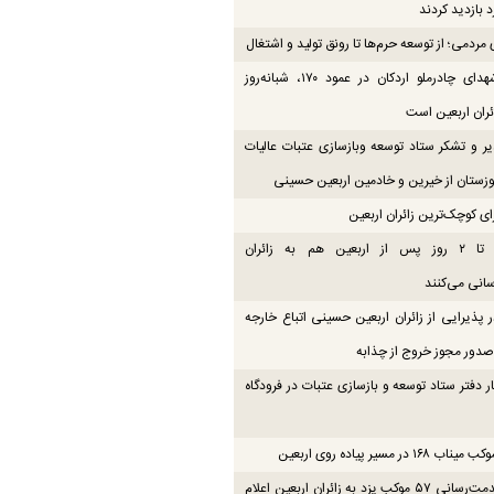
 بازدید کردند
مردمی؛ از توسعه حرم‌ها تا رونق تولید و اشتغال
موکب شهدای چادرملو اردکان در عمود ۱۷۰، شبانه‌روز
ائران اربعین است
یر و تشکر ستاد توسعه وبازسازی عتبات عالیات
زستان از خیرین و خادمین اربعین حسینی
ای کوچک‌ترین زائران اربعین
موکب‌ها تا ۲ روز پس از اربعین هم به زائران
انی می‌کنند
 پذیرایی از زائران اربعین حسینی اتباع خارجه
دور مجوز خروج از چذابه
ار دفتر ستاد توسعه و بازسازی عتبات در فرودگاه
۱۶ در مسیر پیاده روی اربعین
نقشه خدمت‌رسانی ۵۷ موکب یزد به زائران اربعین اعلام