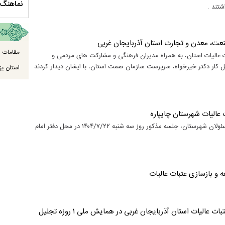
سلام الله علیها
مستند بلند - تارعشق، پود ارادت - قسمت دوم
نماهنگ 
صنعت، معدن و تجارت استان آذربایجان غربی
مقامات ا
 بازسازی عتبات عالیات استان، به همراه مدیران فرهنگی و مشارکت های مردمی و
ل کار دکتر خیرخواه، سرپرست سازمان صمت استان، با ایشان دیدار کردند
استان یزد
عالیات شهرستان چایپاره
با هماهنگی قبلی و دعوت از اعضای هیئت امناء ستاد عتبات و جمعی از مسئولان شهرستان، جلسه مذکور روز سه شنبه ۱۴۰۴/۷/۲۲ در محل دفتر امام
حضور نمایندگان خادمان و موکب داران ستاد توسعه و بازسازی عتبات عالیات استان آذربایجان غربی در همایش ملی ۱ روزه تجلیل