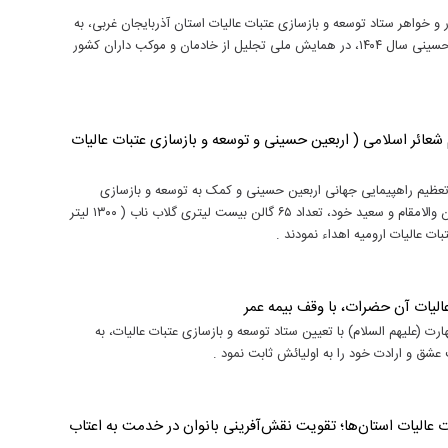
 خادمان و موکب داران برادر و خواهر ستاد توسعه و بازسازی عتبات عالیات استان آذربایجان غربی، به
نمایندگی از دست اندرکاران استانی برگزاری مراسم باشکوه جهانی اربعین حسینی سال ۱۴۰۴، در همایش ملی تجلیل از خادمان و موکب داران کشور
تعظیم شعائر اسلامی ( اربعین حسینی و توسعه و بازسازی عتبات عالیات
 تعظیم راهپیمایی جهانی اربعین حسینی و کمک به توسعه و بازسازی
عتبات عالیات حضرات معصومین علیهم‌السلام و به نیابت از سوی ۴ شهیدان والامقام و سعید خود، تعداد ۶۵ گالن بیست لیتری گلاب ناب ( ۱۳۰۰ لیتر
عالیات آن حضرات، با وقف بیمه عمر
(علیهم السلام) با تعیین ستاد توسعه و بازسازی عتبات عالیات، به
عشق و ارادت خود را به اولیائش ثابت نمود .
 عالیات استان‌ها؛ تقویت نقش‌آفرینی بانوان در خدمت به اعتاب