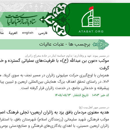
فارسی
العربیة
سا
english
برچسب ها - عتبات عالیات
در مسیر پیوند عهد و وفاداری؛ تداوم حماسهٔ ایثار در جادهٔ معراجِ زائران
موکب «عون بن عبدالله (ع)» با ظرفیت‌های عملیاتی گسترده و خد
گرفت
همزمان با اوج‌گیری حرکت میلیونی زائران در مسیر نجف به سوی کربلا، مو
۷۰۶، در راستای تحققِ اهدافِ بزرگ همایش بین‌المللی اربعین و تبیین پی
پیشرفته و خدماتی جامع، در خدمت زائران قرار گرفته است.
کد خبر: ۱۰۲۰۳ تاریخ انتشار : ۱۴۰۵/۰۵/۱۳
در مسیر مهر اهل‌بیت (ع)
هدیه معنوی مردمان بافق یزد به زائران اربعین؛ تجلی فرهنگ اص
موکب فرهنگی شهید سلیمانی (رزمندگان اسلام) شهرستان بافق، با استقر
زائران اربعین حسینی، با اهدای یادگاری‌های فرهنگی و صنایع‌دستی بومی،