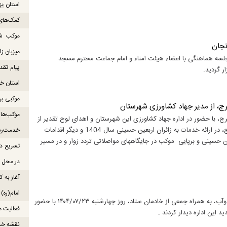
استان یزد
کمک‌های 
نجان
میزبان ز
جلسه هماهنگی با اعضاء هیئت امناء و امام جماعت محترم مسجد
پیام تقد
استان خو
موکبی بر
رج، از مدیر جهاد کشاورزی شهرستان
ج، با حضور در اداره جهاد کشاورزی این شهرستان و اهدای لوح تقدیر از
مشارکت و همکاری مهیار هاشمی، مدیر جهاد کشاورزی شهرستان چهاربرج، در ارائه خدمات به زائران اربعین حسینی سال 1404 و دیگر اقدامات
خدمت‌رس
ین حسینی و برپایی موکب در جایگاههای مواصلاتی تردد زوار و در مسیر
تسریع در
در محل ص
آغاز به ک
امام(ره)
مقصود وکیلی رئیس ستاد توسعه و بازسازی عتبات عالیات شهرستان میاندوآب، به همراه جمعی از خادمان ستاد، روز چهارشنبه ۱۴۰۴/۰۷/۲۳ با حضور
فعالیت موکب میناب ۸
 این اداره دیدار کردند .