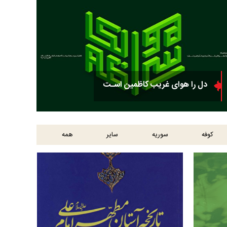
ماه من
دل را هوای غریب کاظمین اسـت
کوفه
سوریه
سایر
همه