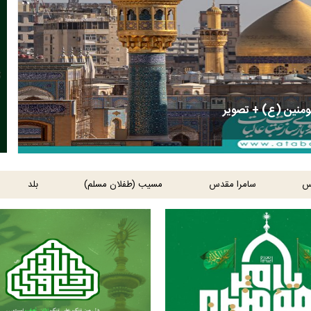
منین (ع) + تصویر
س
سامرا مقدس
مسیب (طفلان مسلم)
بلد