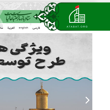
فارسی
العربیة
سا
english