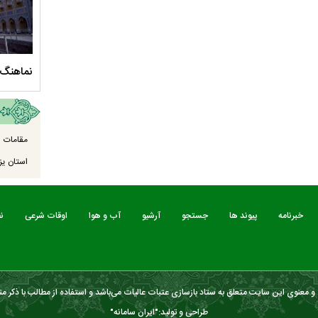
سلام الله علیها
مستند بلند - تارعشق، پود ارادت - قسمت دوم
نماهنگ 
مقامات ا
استان یزد
خبرنامه
پیوند ها
جستجو
آرشیو
آب و هوا
اوقات شرعی
ن
 معنوی این سایت متعلق به ستاد بازسازی عتبات عالیات می‌باشد و استفاده از مطالب با ذکر من
طراحی و تولید:"
ایران سامانه
"