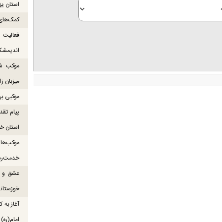
استان یزد
کمک‌های 
فعالیت
اندیمشک
میزبان ز
موکبی بر
پیام تقد
استان خو
خدمت‌رس
عشق و ش
خوزستانی
آغاز به ک
امام(ره)