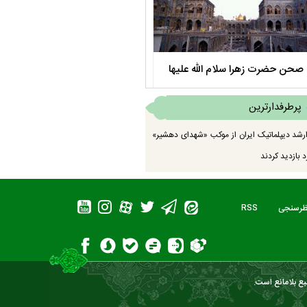
صحن حضرت زهرا سلام الله علیها
مستند بلند - تارعشق، پود ارادت - قس
پرطرفدارترین
رشد دیپلماتیک ایران از موکب «شهدای دهشیر»
 بازدید کردند
ظرسنجی
RSS
بع بلامانع است.