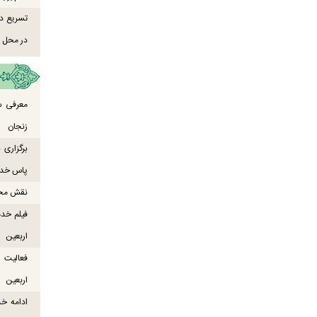
تسریع در
در محل ص
معرفی س
زنجان
برگزاری
پاس خدما
نقش محور
فیلم خدم
اربعین
اربعین
ادامه خ