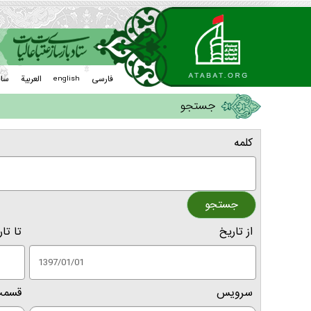
فارسی
العربیة
سا
english
جستجو
کلمه
از تاريخ
تا تار
سرویس
قسم