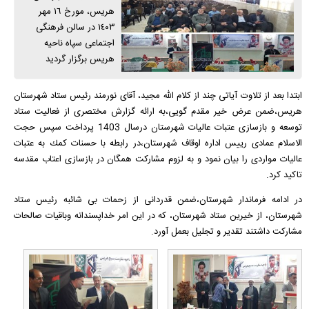
هریس، مورخ ١٦ مهر
١٤٠٣ در سالن فرهنگی
اجتماعی سپاه ناحیه
هریس برگزار گردید
ابتدا بعد از تلاوت آياتى چند از كلام الله مجيد، آقاى نورمند رئيس ستاد شهرستان
هريس،ضمن عرض خير مقدم گويى،به ارائه گزارش مختصرى از فعاليت ستاد
توسعه و بازسازى عتبات عاليات شهرستان درسال 1403 پرداخت سپس حجت
الاسلام عمادى رییس اداره اوقاف شهرستان،در رابطه با حسنات كمك به عتبات
عالیات مواردى را بيان نمود و به لزوم مشاركت همگان در بازسازى اعتاب مقدسه
تاكيد كرد.
در ادامه فرماندار شهرستان،ضمن قدردانى از زحمات بى شائبه رئيس ستاد
شهرستان، از خيرين ستاد شهرستان، كه در اين امر خداپسندانه وباقيات صالحات
مشاركت داشتند تقدير و تجليل بعمل آورد.