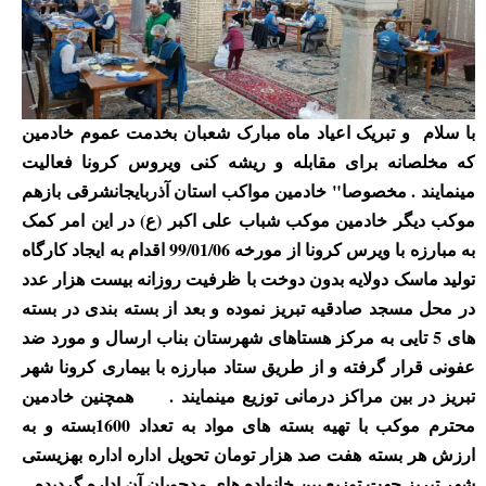
سلام و تبریک اعیاد ماه مبارک شعبان بخدمت عموم خادمین
با
که مخلصانه برای مقابله و ریشه کنی ویروس کرونا فعالیت
مینمایند . مخصوصا" خادمین مواکب استان آذربایجانشرقی بازهم
موکب دیگر خادمین موکب شباب علی اکبر (ع) در این امر کمک
به مبارزه با ویرس کرونا از مورخه 99/01/06 اقدام به ایجاد کارگاه
تولید ماسک دولایه بدون دوخت با ظرفیت روزانه بیست هزار عدد
در محل مسجد صادقیه تبریز نموده و بعد از بسته بندی در بسته
های 5 تایی به مرکز هستاهای شهرستان بناب ارسال و مورد ضد
عفونی قرار گرفته و از طریق ستاد مبارزه با بیماری کرونا شهر
تبریز در بین مراکز درمانی توزیع مینمایند . همچنین خادمین
محترم موکب با تهیه بسته های مواد به تعداد 1600بسته و به
ارزش هر بسته هفت صد هزار تومان تحویل اداره اداره بهزیستی
شهر تبریز جهت توزیع بین خانواده های مدجویان آن اداره گردیده .