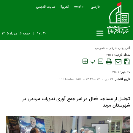
فارسی
العربیة
سایت قدیمی
english
۲۰ : ۱۷
|
جمعه ۱۶ مرداد ۱۴۰۵
آذربایجان شرقی
»
عمومی
تعداد بازدید:
۲۵۷۷
پ
کد خبر:
۳۵۰۱
تاریخ انتشار:
۱۹ دی ۱۴۰۰ - ۱۲:۲۵ -
19 October 1400
تجلیل از مساجد فعال در امر جمع آوری نذورات مردمی در
شهرستان مرند