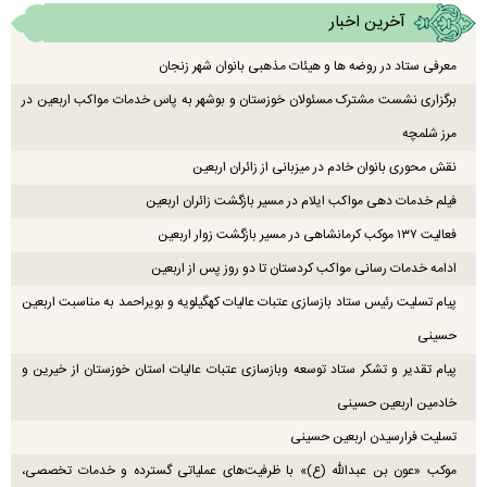
آخرین اخبار
معرفی ستاد در روضه ها و هیئات مذهبی بانوان شهر زنجان
برگزاری نشست مشترک مسئولان خوزستان و بوشهر به پاس خدمات مواکب اربعین در
مرز شلمچه
نقش محوری بانوان خادم در میزبانی از زائران اربعین
فیلم خدمات دهی مواکب ایلام در مسیر بازگشت زائران اربعین
فعالیت ۱۳۷ موکب کرمانشاهی در مسیر بازگشت زوار اربعین
ادامه خدمات رسانی مواکب کردستان تا دو روز پس از اربعین
پیام تسلیت رئیس ستاد بازسازی عتبات عالیات کهگیلویه و بویراحمد به مناسبت اربعین
حسینی
پیام تقدیر و تشکر ستاد توسعه وبازسازی عتبات عالیات استان خوزستان از خیرین و
خادمین اربعین حسینی
تسلیت فرارسیدن اربعین حسینی
موکب «عون بن عبدالله (ع)» با ظرفیت‌های عملیاتی گسترده و خدمات تخصصی،