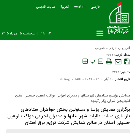
فارسی
العربیة
سایت قدیمی
english
۱۳ : ۱۹
|
پنجشنبه ۱۵ مرداد ۱۴۰۵
آذربایجان شرقی
»
عمومی
تعداد بازدید:
۲۶۷۴
پ
کد خبر:
۳۲۲۴
تاریخ انتشار:
۲۰ آبان ۱۴۰۰ - ۲۱:۴۶ -
20 August 1400
همایش رؤسای ستادهای شهرستانها و مديران اجرایی مواکب اربعین حسینی استان
آذربایجان شرقی برگزار گردید.
برگزاری همایش رؤسا و مسئولین بخش خواهران ستادهای
بازسازی عتبات عالیات شهرستانها و مديران اجرایی مواکب اربعین
حسینی استان در سالن همایش شرکت توزیع برق استان