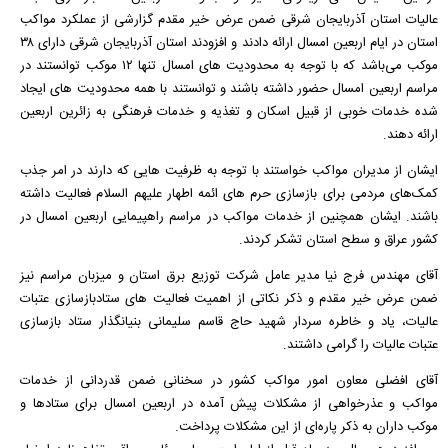
عالیات استان آذربایجان شرقی ضمن عرض خیر مقدم گزارشی از عملکرد مواکب
استان در ایام اربعین امسال ارائه دادند و افزودند استان آذربایجان شرقی دارای ٣٨
موکب می‌باشد که با توجه به محدودیت های امسال تنها ١٢ موکب توانستند در
مراسم اربعین امسال حضور داشته باشند و توانستند با همه محدودیت های ایجاد
شده خدمات خوبی از قبیل اسکان و تغذیه و خدمات فرهنگی به زائرین اربعین
ارائه دهند.
ایشان از مدیران مواکب خواستند با توجه به ظرفیت هایی که دارند در امر جذب
کمک‌های مردمی برای بازسازی حرم های ائمه اطهار علیهم السلام فعالیت داشته
باشند. ایشان همچنین از خدمات مواکب در مراسم راهپیمایی اربعین امسال در
کشور عراق و سطح استان تشکر کردند.
آقای مهندس فرج نیا مدیر عامل شرکت توزيع برق استان و میزبان مراسم نیز
ضمن عرض خیر مقدم و ذکر نکاتی از اهمیت فعالیت های ستادبازسازی عتبات
عالیات، یاد و خاطره سردار شهید حاج قاسم سلیمانی بنیانگذار ستاد بازسازی
عتبات عالیات را گرامی داشتند.
آقای افضلی معاون امور مواکب کشور در سخنانی ضمن قدردانی از خدمات
مواکب و عذرخواهی از مشکلات پیش آمده در اربعین امسال برای ستادها و
موکب داران به ذکر پاره‌ای از این مشکلات پرداخت.