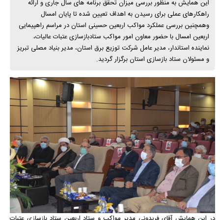
این همايش به منظور بررسی میزان تحقق برنامه های سال جاری و ارائه
راهکارهای عملی برای رسیدن به اهداف تعیین شده تا پایان امسال
وهمچنین بررسی عملکرد مواکب اربعین حسینی استان در مراسم راهپیمایی
اربعین امسال با حضور معاون امور مواکب ستادبازسازی عتبات عالیات،
نماینده استاندار، مدیر عامل شرکت توزيع برق استان، مدیر بنیاد مصلی تبریز
و مسئولان ستاد بازسازی استان برگزار گردید.
در این همایش آقای فریدونی مدیر مواکب و ستاد اربعین ستاد بازسازی عتبات