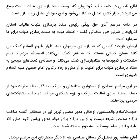
آقای افضلی در ادامه تاکید کرد پولی که توسط ستاد بازسازی عتبات عالیات جمع
می‌شود در بازار کشور تبدیل به کالا می‌شود و این خودش عامل رونق بازار است.
در ادامه مراسم آقای حق بیگی رئیس ستاد بازسازی عتبات عالیات استان
آذربایجان شرقی طی سخنانی گفت : اعتماد مردم به ستادبازسازی عتبات برای ما
سرمایه است.
ایشان افزودند کسانی که به بازسازی حرمهای ائمه اطهار علیهم السلام کمک می
کنند همان کسانی هستند که به فقرا کمک می‌کنند. الحمدلله مردم با تمام
مشکلات و کمبودها به ستادبازسازی کمک می‌کنند. و مسأله‌ی کمک‌های مردمی به
ستاد بازسازی عتبات برای امنیت و آرامش و رفاه زائرین امام حسین علیه السلام
ضروری است.
در اين مراسم تعدادی از مسئولین ستادهای و مواکب به ذکر نقطه نظرات خود از
جمله مستند سازی فعالیت مواکب و لزوم همکاری مواکب در جذب مشارکت‌های
مردمی پرداختند.
حجت‌الاسلام والمسلمین اوجاقی مدیر مصلی تبریز نیز در سخنانی گفت ساخت
بارگاه مختص شیعه نیست و اولین بارگاه برای مرقد مطهر پیامبر اکرم صلی الله
علیه و آله و سلم توسط خلیفه دوم ساخته شده است.
آقای هاشم پور تحلیل گر مسائل سیاسی هم از دیگر سخنرانان این مراسم بودند.