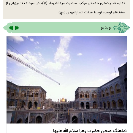
تداوم فعالیت‌های خدماتی موکب «حضرت سیدالشهداء (ع)» در عمود ۷۷۴؛ میزبانی از
مشتاقان اربعین توسط هیئت انصارالمهدی (عج)
ویدیو
نماهنگ صحن حضرت زهرا سلام الله علیها
مستن