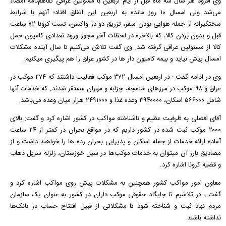
وی افزود هر سال سه ماه قبل از ایام اربعین با مسؤلین عراقی تفاهم‌نامه امضاء
می‌شد ولی امسال ١٠ روز مانده به اربعین این اتفاق افتاد؛ آنهم با شرایط
سختگیرانه از جمله هوایی بودن سفر، تزریق دو دز واکسن، تست کرونا ٧٢ ساعت
قبل و بدون بردن کالا، که بالاخره در لحظات آخر مجوز ورود تعدادی کامیون حمل
کالا از مسئولین عراقی گرفته شد. وی گفت تلاش می‌کنیم تا سال آینده مشکلات
امسال پیش نیاید و بیمه کامیون دار ها در کشور عراق را هم پیگیری میکنیم.
وی در ادامه گفت : در اربعین امسال ٣٧٢ موکب فعالیت داشتند که ٢٧۴ موکب در
عراق و ٩٨ موکب در مرزهای شلمچه، چزابه و مهران مستقر شدند. که خدمات آنها
شامل ۵۶۶٠٠٠ اسکان، ٣٩۴٠٠٠٠ وعده غذا و ٢۴٩١٠٠٠ هزار میان وعده می‌باشد.
آقای افضلی به ظرفیت عظیم و ناشناخته مواکب در کشور اشاره کرد و گفت: بالای
٢٠٠٠ موکب ثبت شده در کشور داریم که در مواقع بحران در کمتر از ٢۴ ساعت
آماده ارائه خدمات از جمله اسکان و پذیرایی بحران زده ها را خواهند داشت و از
مصادیق بارز آن میتوان به خدمات موکب‌ها در سیل خوزستان، زلزله سرپل ذهاب
و قضیه کرونا اشاره کرد.
معاون امور مواکب کشور همچنین به مشکلات پیش روی مواکب اشاره کرد و
گفت : در تلاشیم تا جایگاه حقوقی موکب داران در کشور به عنوان یک سازمان
مردم نهاد ثبت و شناخته شود تا مشکلاتی از قبیل افتتاح حساب در بانک‌ها
نداشته باشند.